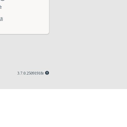
合
語
3.7.0.25091918r